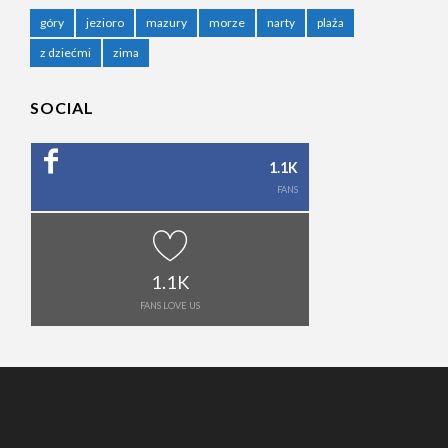
góry
jezioro
mazury
morze
narty
plaża
z dziećmi
zima
SOCIAL
1.1K
FANS
1.1K
FANS LOVE US