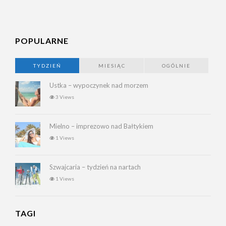
POPULARNE
TYDZIEŃ
MIESIĄC
OGÓLNIE
Ustka – wypoczynek nad morzem
3 Views
Mielno – imprezowo nad Bałtykiem
1 Views
Szwajcaria – tydzień na nartach
1 Views
TAGI