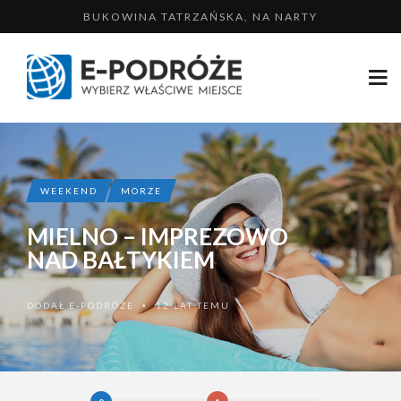
BUKOWINA TATRZAŃSKA, NA NARTY
ZAKOPANE – NA NARTY Z RODZINĄ...
MIKOŁAJKI – LATEM NAD JEZIOREM
SZWAJCARIA – TYDZIEŃ NA NARTACH
USTKA – WYPOCZYNEK NAD MORZEM
WEEKEND
MORZE
MIELNO – IMPREZOWO
NAD BAŁTYKIEM
DODAŁ
E-PODRÓŻE
12 LAT TEMU
•