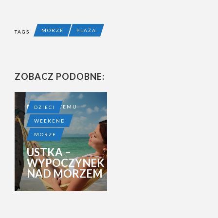
MORZE
PLAŻA
TAGS
ZOBACZ PODOBNE:
12 LAT TEMU
DZIECI
WEEKEND
MORZE
USTKA –
WYPOCZYNEK
NAD MORZEM