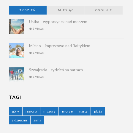
TYDZIEŃ
MIESIĄC
OGÓLNIE
Ustka – wypoczynek nad morzem
3 Views
Mielno – imprezowo nad Bałtykiem
1 Views
Szwajcaria – tydzień na nartach
1 Views
TAGI
góry
jezioro
mazury
morze
narty
plaża
z dziećmi
zima