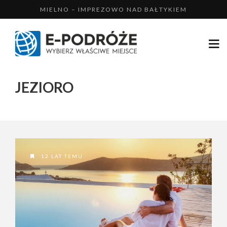
MIELNO – IMPREZOWO NAD BAŁTYKIEM
BUKOWINA TATRZAŃSKA, NA NARTY
ZAKOPANE – NA NARTY Z RODZINĄ...
MIKOŁAJKI – LATEM NAD JEZIOREM
JEZIORO
USTKA – WYPOCZYNEK NAD MORZEM
12 LAT TEMU