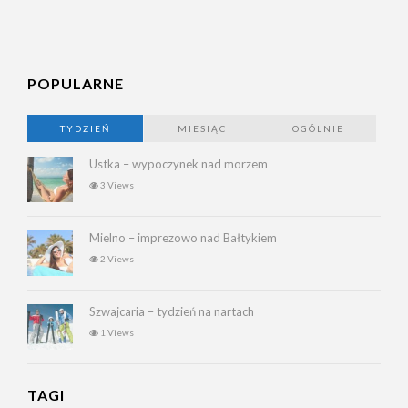
POPULARNE
TYDZIEŃ
MIESIĄC
OGÓLNIE
Ustka – wypoczynek nad morzem
3 Views
Mielno – imprezowo nad Bałtykiem
2 Views
Szwajcaria – tydzień na nartach
1 Views
TAGI