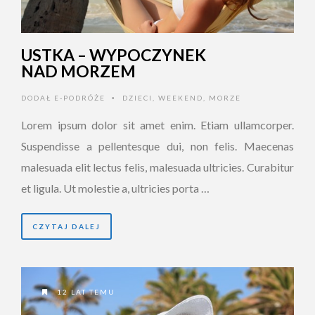
USTKA – WYPOCZYNEK
NAD MORZEM
DODAŁ
E-PODRÓŻE
DZIECI
,
WEEKEND
,
MORZE
•
Lorem ipsum dolor sit amet enim. Etiam ullamcorper.
Suspendisse a pellentesque dui, non felis. Maecenas
malesuada elit lectus felis, malesuada ultricies. Curabitur
et ligula. Ut molestie a, ultricies porta …
CZYTAJ DALEJ
12 LAT TEMU