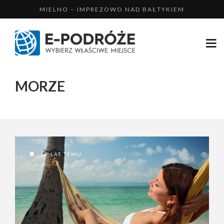
MIELNO – IMPREZOWO NAD BAŁTYKIEM
BUKOWINA TATRZAŃSKA, NA NARTY
ZAKOPANE – NA NARTY Z RODZINĄ...
MIKOŁAJKI – LATEM NAD JEZIOREM
MORZE
USTKA – WYPOCZYNEK NAD MORZEM
12 LAT TEMU