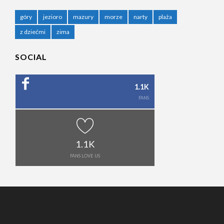
góry
jezioro
mazury
morze
narty
plaża
z dziećmi
zima
SOCIAL
1.1K
FANS
1.1K
FANS LOVE US